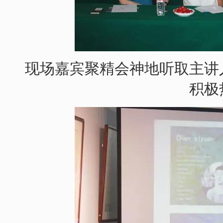
现场嘉宾聚精会神地听取主讲
积极