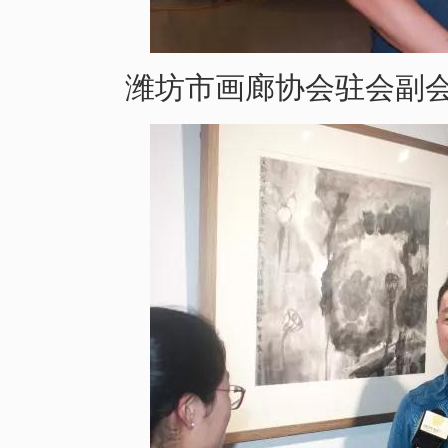
潍坊市画廊协会驻会副