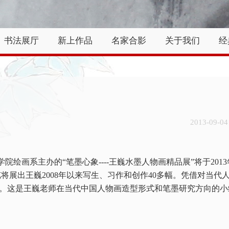
书法展厅
新上作品
名家合影
关于我们
经
2013-09-0
学院绘画系主办的“笔墨心象
----
王巍水墨人物画精品展”将于
2013
览将展出王巍
2008
年以来写生、习作和创作
40
多幅。凭借对当代
。这是王巍老师在当代中国人物画造型形式和笔墨研究方向的小