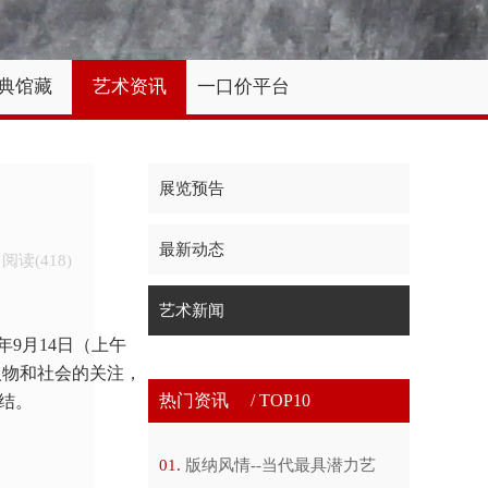
典馆藏
艺术资讯
一口价平台
展览预告
最新动态
4 阅读(
418)
艺术新闻
年
9
月
14
日（上午
人物和社会的关注，
热门资讯 / TOP10
结。
版纳风情--当代最具潜力艺